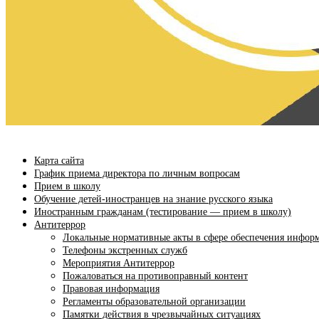
Карта сайта
График приема директора по личным вопросам
Прием в школу
Обучение детей-иностранцев на знание русского языка
Иностранным гражданам (тестирование — прием в школу)
Антитеррор
Локальные нормативные акты в сфере обеспечения инфор
Телефоны экстренных служб
Мероприятия Антитеррор
Пожаловаться на противоправный контент
Правовая информация
Регламенты образовательной организации
Памятки действия в чрезвычайных ситуациях