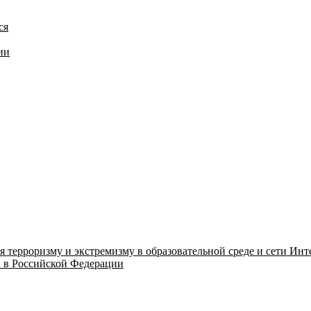
ся
ии
ерроризму и экстремизму в образовательной среде и сети Инт
и в Российской Федерации