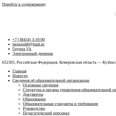
Перейти к содержимому
+7 (38454) 3-19-90
mousosh8@mail.ru
Группа Vk
Электронный дневник
652305, Российская Федерация, Кемеровская область — Кузбасс,
Главная
Новости
Сведения об образовательной организации
Основные сведения
Структура и органы управления образовательной о
Документы
Образование
Образовательные стандарты и требования
Руководство
Педагогический персонал