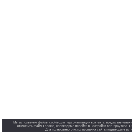
Мы используем файлы cookie для персонализации контента, предоставления 
отключить файлы cookie, необходимо перейти в настройки веб-браузера. О
Для полноценного использования сайта подтвердите исп