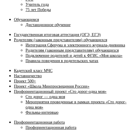
Учитель года
75 лет Победы
Обучающимся
Дистанционное обучение
Государственная итоговая аттестация (ОГЭ, ЕГЭ)
Родителям (законным представителям) обучающихся
Интеграция Сферума и электронного журнала‑дневника
Родителям (законным представителям) обучающихся
Подключение родителей и детей к ФГИС «Моя школа»
Правила поведения в родительских чатах
Кадетский класс МЧС
Наставничество
Проект 500+
Проект «Школа Минпросвещения России»
Профориентационный проект «Сто дорог-одна моя»
Сто дорог — одна моя
Мероприятия проведенные в рамках проекта «Сто дорог-
одна моя»
Фильмы-интервью
Профориентационная работа
Профориентационная работа