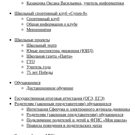
Казанцева Оксана Васильевна, учитель информатики
Школьный спортивный клуб «Супер-8»
Спортивный клуб
Общая информация о клубе
Мероприятия
Школьные проекты
Школьный театр
Юные инспектора движения (ЮИД)
Школьная газета «Парта»
ГТО
Учитель года
75 лет Победы
Обучающимся
Дистанционное обучение
Государственная итоговая аттестация (ОГЭ, ЕГЭ)
Родителям (законным представителям) обучающихся
Интеграция Сферума и электронного журнала‑дневника
Родителям (законным представителям) обучающихся
Подключение родителей и детей к ФГИС «Моя школа»
Правила поведения в родительских чатах