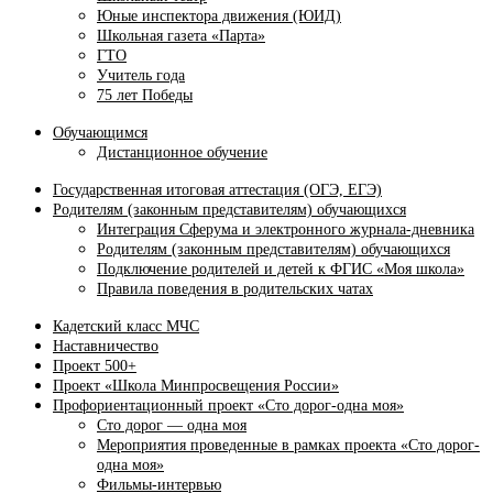
Юные инспектора движения (ЮИД)
Школьная газета «Парта»
ГТО
Учитель года
75 лет Победы
Обучающимся
Дистанционное обучение
Государственная итоговая аттестация (ОГЭ, ЕГЭ)
Родителям (законным представителям) обучающихся
Интеграция Сферума и электронного журнала‑дневника
Родителям (законным представителям) обучающихся
Подключение родителей и детей к ФГИС «Моя школа»
Правила поведения в родительских чатах
Кадетский класс МЧС
Наставничество
Проект 500+
Проект «Школа Минпросвещения России»
Профориентационный проект «Сто дорог-одна моя»
Сто дорог — одна моя
Мероприятия проведенные в рамках проекта «Сто дорог-
одна моя»
Фильмы-интервью