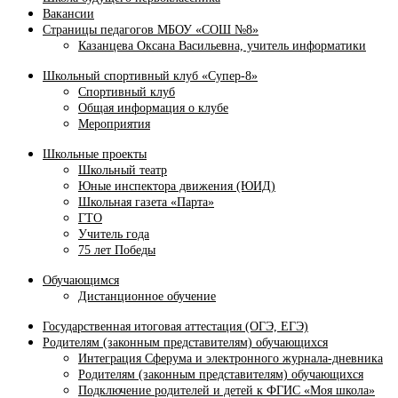
Вакансии
Страницы педагогов МБОУ «СОШ №8»
Казанцева Оксана Васильевна, учитель информатики
Школьный спортивный клуб «Супер-8»
Спортивный клуб
Общая информация о клубе
Мероприятия
Школьные проекты
Школьный театр
Юные инспектора движения (ЮИД)
Школьная газета «Парта»
ГТО
Учитель года
75 лет Победы
Обучающимся
Дистанционное обучение
Государственная итоговая аттестация (ОГЭ, ЕГЭ)
Родителям (законным представителям) обучающихся
Интеграция Сферума и электронного журнала‑дневника
Родителям (законным представителям) обучающихся
Подключение родителей и детей к ФГИС «Моя школа»