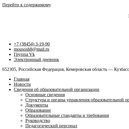
Перейти к содержимому
+7 (38454) 3-19-90
mousosh8@mail.ru
Группа Vk
Электронный дневник
652305, Российская Федерация, Кемеровская область — Кузбасс,
Главная
Новости
Сведения об образовательной организации
Основные сведения
Структура и органы управления образовательной о
Документы
Образование
Образовательные стандарты и требования
Руководство
Педагогический персонал