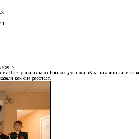
ся
ии
а моя"
>
ания Пожарной охраны России, ученики 5К класса посетили тор
азали как она работает.