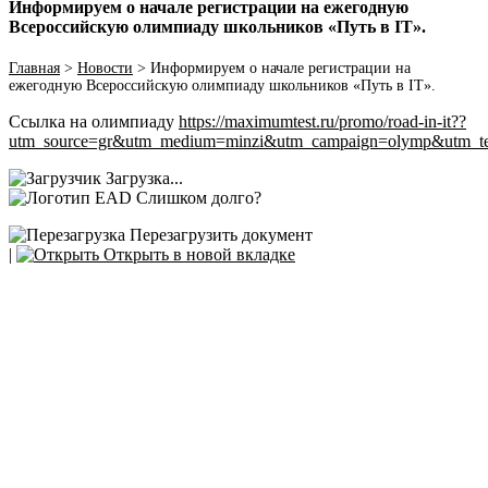
Информируем о начале регистрации на ежегодную
Всероссийскую олимпиаду школьников «Путь в IT».
Главная
>
Новости
>
Информируем о начале регистрации на
ежегодную Всероссийскую олимпиаду школьников «Путь в IT».
Ссылка на олимпиаду
https://maximumtest.ru/promo/road-in-it??
utm_source=gr&utm_medium=minzi&utm_campaign=olymp&utm_ter
Загрузка...
Слишком долго?
Перезагрузить документ
|
Открыть в новой вкладке