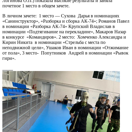
Логинова О.П.) показала высокие результаты и заняла
почетное 1 место в общем зачете.
В личном зачете: 1 место — Сухова Дарья в номинациях
«Санинструктор», «Разборка и сборка АК-74»; Романов Павел
в номинации «Разборка АК-74» Крупский Владислав в
номинации «Подтягивание на перекладине», Макаров Назар
в конкурсе «Командиров». 2 место: Хомченко Александра и
Кирин Никита в номинации «Стрельба с места по
неподвижной цели», Ушаков Иван в номинации «Отжимание
от пола», 3 место- Попутников Андрей в номинации «Рывок
гири».