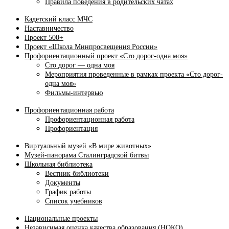
Правила поведения в родительских чатах
Кадетский класс МЧС
Наставничество
Проект 500+
Проект «Школа Минпросвещения России»
Профориентационный проект «Сто дорог-одна моя»
Сто дорог — одна моя
Мероприятия проведенные в рамках проекта «Сто дорог-
одна моя»
Фильмы-интервью
Профориентационная работа
Профориентационная работа
Профориентация
Виртуальный музей «В мире животных»
Музей-панорама Сталинградской битвы
Школьная библиотека
Вестник библиотеки
Документы
График работы
Список учебников
Национальные проекты
Независимая оценка качества образования (НОКО)