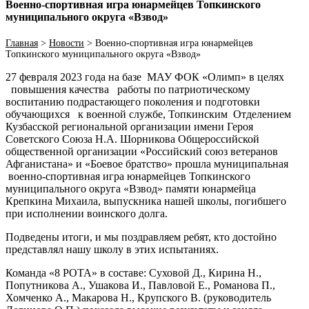
Военно-спортивная игра юнармейцев Топкинского
муниципального округа «Взвод»
Главная
>
Новости
>
Военно-спортивная игра юнармейцев
Топкинского муниципального округа «Взвод»
27 февраля 2023 года на базе МАУ ФОК «Олимп» в целях
повышения качества работы по патриотическому
воспитанию подрастающего поколения и подготовки
обучающихся к военной службе, Топкинским Отделением
Кузбасской региональной организации имени Героя
Советского Союза Н.А. Шорникова Общероссийской
общественной организации «Российский союз ветеранов
Афганистана» и «Боевое братство» прошла муниципальная
военно-спортивная игра юнармейцев Топкинского
муниципального округа «Взвод» памяти юнармейца
Крепкина Михаила, выпускника нашей школы, погибшего
при исполнении воинского долга.
Подведены итоги, и мы поздравляем ребят, кто достойно
представлял нашу школу в этих испытаниях.
Команда «8 РОТА» в составе: Суховой Д., Кирина Н.,
Попутникова А., Ушакова И., Павловой Е., Романова П.,
Хомченко А., Макарова Н., Крупского В. (руководитель