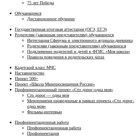
75 лет Победы
Обучающимся
Дистанционное обучение
Государственная итоговая аттестация (ОГЭ, ЕГЭ)
Родителям (законным представителям) обучающихся
Интеграция Сферума и электронного журнала‑дневника
Родителям (законным представителям) обучающихся
Подключение родителей и детей к ФГИС «Моя школа»
Правила поведения в родительских чатах
Кадетский класс МЧС
Наставничество
Проект 500+
Проект «Школа Минпросвещения России»
Профориентационный проект «Сто дорог-одна моя»
Сто дорог — одна моя
Мероприятия проведенные в рамках проекта «Сто дорог-
одна моя»
Фильмы-интервью
Профориентационная работа
Профориентационная работа
Профориентация