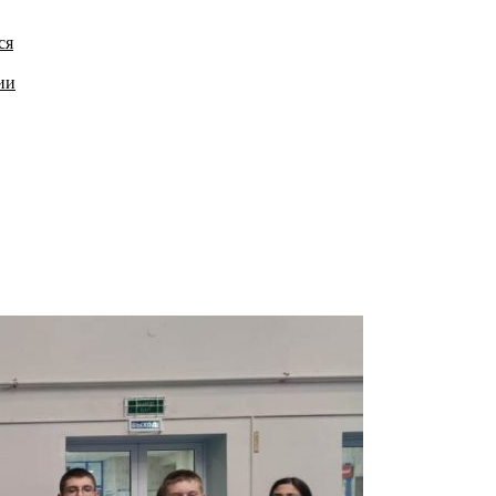
ся
ии