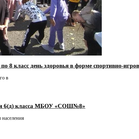
по 8 класс день здоровья в форме спортивно-игров
го в
ся 6(д) класса МБОУ «СОШ№8»
и населения