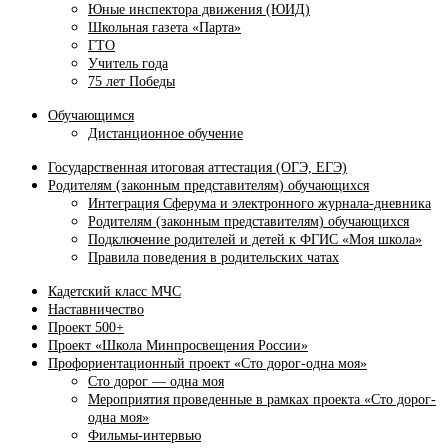
Юные инспектора движения (ЮИД)
Школьная газета «Парта»
ГТО
Учитель года
75 лет Победы
Обучающимся
Дистанционное обучение
Государственная итоговая аттестация (ОГЭ, ЕГЭ)
Родителям (законным представителям) обучающихся
Интеграция Сферума и электронного журнала‑дневника
Родителям (законным представителям) обучающихся
Подключение родителей и детей к ФГИС «Моя школа»
Правила поведения в родительских чатах
Кадетский класс МЧС
Наставничество
Проект 500+
Проект «Школа Минпросвещения России»
Профориентационный проект «Сто дорог-одна моя»
Сто дорог — одна моя
Мероприятия проведенные в рамках проекта «Сто дорог-
одна моя»
Фильмы-интервью