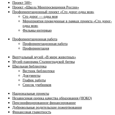
Проект 500+
Проект «Школа Минпросвещения России»
Профориентационный проект «Сто дорог-одна моя»
Сто дорог — одна моя
Мероприятия проведенные в рамках проекта «Сто дорог-
одна моя»
Фильмы-интервью
Профориентационная работа
Профориентационная работа
Профориентация
Виртуальный музей «В мире животных»
Музей-панорама Сталинградской битвы
Школьная библиотека
Вестник библиотеки
Документы
График работы
Список учебников
Национальные проекты
Независимая оценка качества образования (НОКО)
Персонифицированное финансирование
Добровольные родительские пожертвования
Финансовая грамотность