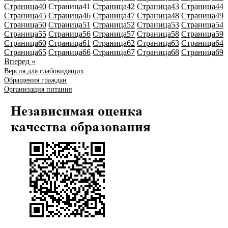
Страница
40
Страница
41
Страница
42
Страница
43
Страница
44
Страница
45
Страница
46
Страница
47
Страница
48
Страница
49
Страница
50
Страница
51
Страница
52
Страница
53
Страница
54
Страница
55
Страница
56
Страница
57
Страница
58
Страница
59
Страница
60
Страница
61
Страница
62
Страница
63
Страница
64
Страница
65
Страница
66
Страница
67
Страница
68
Страница
69
Вперед »
Версия для слабовидящих
Обращения граждан
Организация питания