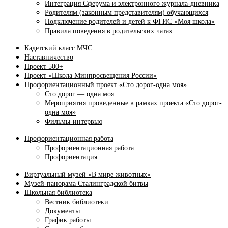
Интеграция Сферума и электронного журнала‑дневника
Родителям (законным представителям) обучающихся
Подключение родителей и детей к ФГИС «Моя школа»
Правила поведения в родительских чатах
Кадетский класс МЧС
Наставничество
Проект 500+
Проект «Школа Минпросвещения России»
Профориентационный проект «Сто дорог-одна моя»
Сто дорог — одна моя
Мероприятия проведенные в рамках проекта «Сто дорог-
одна моя»
Фильмы-интервью
Профориентационная работа
Профориентационная работа
Профориентация
Виртуальный музей «В мире животных»
Музей-панорама Сталинградской битвы
Школьная библиотека
Вестник библиотеки
Документы
График работы