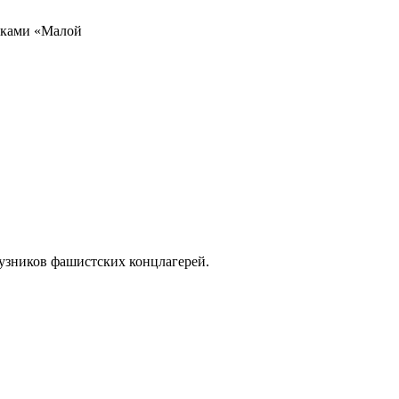
иками «Малой
зников фашистских концлагерей.